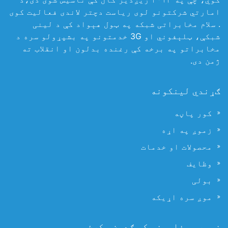
امارتي شرکتونو لوی ریاست دچتر لاندی فعالیت کوی
. سلام مخابراتی شبکه په ټول هېواد کې د لینی
شبکې، ټلېفوني او 3G خدمتونو په بشپړولو سره د
مخابراتو په برخه کې رغنده بدلون او انقلاب ته
ژمن دی.
ګړندي لینکونه
کور پاڼه
زموږ په اړه
محصولات او خدمات
وظایف
بولی
موږ سره اړیکه
زموږ پیغامونو کې ګډون وکړئ