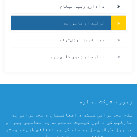
د اداري رییس پیغام
لرلید او ماموریت
سوداګریز ارزښتونه
اداره او زموږ کاری ټیم
زموږ د شرکت په اړه
سلام مخابراتی شبکه د افغانستان د مخابراتو په
مارکېټ کې د لوړ کیفیت خدمتونه په مناسبو بیو او
هر ډول حل لارې سل په سلو کې په افغاني طریقو چمتو
کوي، چې په ۲۰۱۳ زیږدیز کال کې تأسیس شوی دی،د