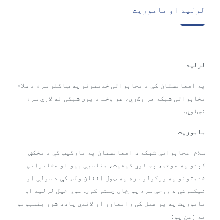
لرلید او ماموریت
لرلید
په افغانستان کې د مخابراتی خدمتونو په ټاکلو سره د سلام
مخابراتی شبکه هر وګړي، هر وخت د یوی شبکی له لارې سره
نښلوي.
ماموریت
سلام مخابراتی شبکه د افغانستان په مارکیټ کې د مخکښ
کېدو په موخه، په لوړ کیفیت، مناسبې بیو او مخابراتی
خدمتونو په ورکولو سره په ټول افغان ولس کې د سولې او
نیکمرغې د روحې سره یو ځای چمتو کوي. موږ خپل لرلید او
ماموریت په یو عمل کې رانغاړو او لاندې یادد شوو بنسټونو
ته ژمن یو: