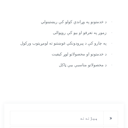
د خدمتونو په وړاندې کولو کې ریښتینولي
·
زموږ په تعرفو او بیو کې روڼوالی
·
په چارو کې د پیرودونکي غوښتنو ته لومړیتوب ورکول
·
د خدمتونو او محصولاتو لوړ کیفیت
·
د محصولاتو مناسبې بیې ټاکل
·
پیژندنه