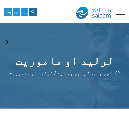
پښتو
دری
Eng
لرلید او ماموریت
کور پاڼه
/
زموږ په اړه
/
لرلید او ماموریت